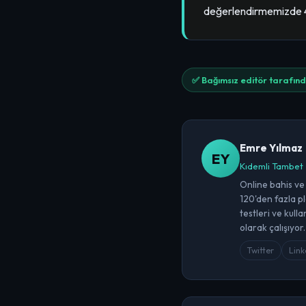
değerlendirmemizde 4.
✅ Bağımsız editör tarafın
Emre Yılmaz
EY
Kıdemli Tambet 
Online bahis ve
120'den fazla p
testleri ve kull
olarak çalışıyor.
Twitter
Link