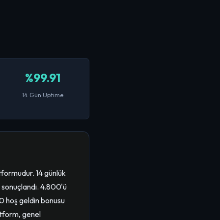
%99.91
14 Gün Uptime
tformudur. 14 günlük
 sonuçlandı. 4.800'ü
50 hoş geldin bonusu
atform, genel