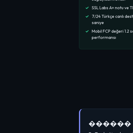
SSL Labs A+ notu ve T
7/24 Türkçe canlı dest
saniye
Mobil FCP değeri 1.2 sa
performansı
������ İncel