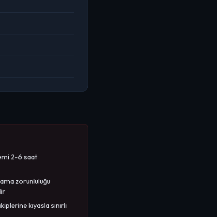
lemi 2-6 saat
lama zorunluluğu
ir
iplerine kıyasla sınırlı