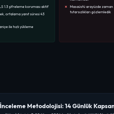
LS 1.3 şifreleme koruması aktif
Masaüstü arayüzde zaman
tutarsızlıkları gözlemledik
ek, ortalama yanıt süresi 43
niye ile hızlı yükleme
eme Metodolojisi: 14 Günlük Kapsaml