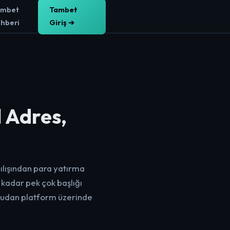
ambet
Tambet
hberi
Giriş ➔
 Adres,
çılışından para yatırma
kadar pek çok başlığı
ğrudan platform üzerinde