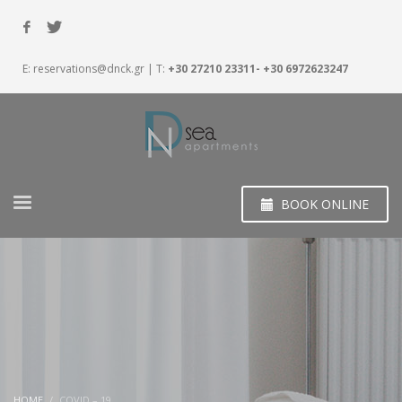
E:
reservations@dnck.gr
| T:
+30 27210 23311- +30 6972623247
BOOK ONLINE
HOME
COVID – 19