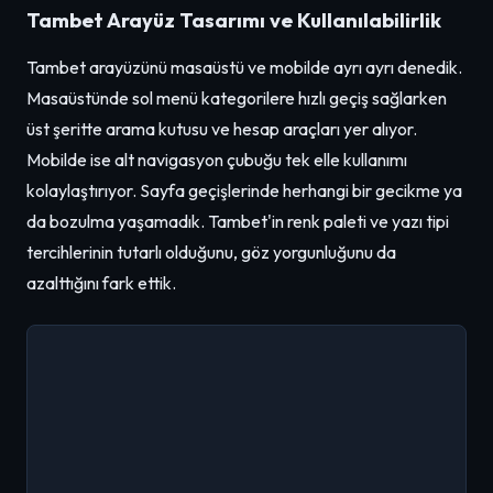
Tambet Arayüz Tasarımı ve Kullanılabilirlik
Tambet arayüzünü masaüstü ve mobilde ayrı ayrı denedik.
Masaüstünde sol menü kategorilere hızlı geçiş sağlarken
üst şeritte arama kutusu ve hesap araçları yer alıyor.
Mobilde ise alt navigasyon çubuğu tek elle kullanımı
kolaylaştırıyor. Sayfa geçişlerinde herhangi bir gecikme ya
da bozulma yaşamadık. Tambet'in renk paleti ve yazı tipi
tercihlerinin tutarlı olduğunu, göz yorgunluğunu da
azalttığını fark ettik.