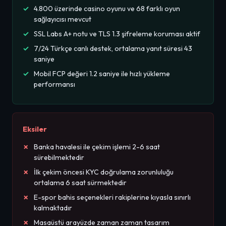
4.800 üzerinde casino oyunu ve 68 farklı oyun
sağlayıcısı mevcut
SSL Labs A+ notu ve TLS 1.3 şifreleme koruması aktif
7/24 Türkçe canlı destek, ortalama yanıt süresi 43
saniye
Mobil FCP değeri 1.2 saniye ile hızlı yükleme
performansı
Eksiler
Banka havalesi ile çekim işlemi 2-6 saat
sürebilmektedir
İlk çekim öncesi KYC doğrulama zorunluluğu
ortalama 6 saat sürmektedir
E-spor bahis seçenekleri rakiplerine kıyasla sınırlı
kalmaktadır
Masaüstü arayüzde zaman zaman tasarım