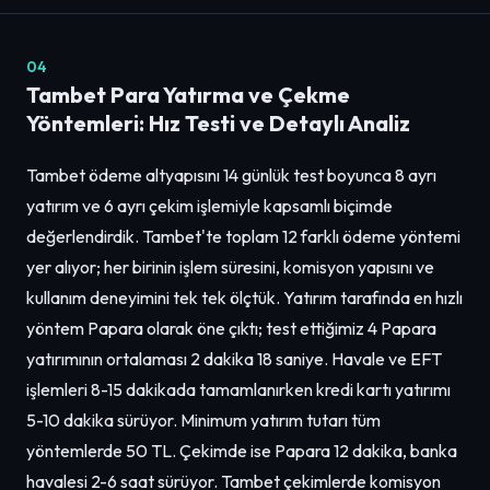
04
Tambet Para Yatırma ve Çekme
Yöntemleri: Hız Testi ve Detaylı Analiz
Tambet ödeme altyapısını 14 günlük test boyunca 8 ayrı
yatırım ve 6 ayrı çekim işlemiyle kapsamlı biçimde
değerlendirdik. Tambet'te toplam 12 farklı ödeme yöntemi
yer alıyor; her birinin işlem süresini, komisyon yapısını ve
kullanım deneyimini tek tek ölçtük. Yatırım tarafında en hızlı
yöntem Papara olarak öne çıktı; test ettiğimiz 4 Papara
yatırımının ortalaması 2 dakika 18 saniye. Havale ve EFT
işlemleri 8-15 dakikada tamamlanırken kredi kartı yatırımı
5-10 dakika sürüyor. Minimum yatırım tutarı tüm
yöntemlerde 50 TL. Çekimde ise Papara 12 dakika, banka
havalesi 2-6 saat sürüyor. Tambet çekimlerde komisyon