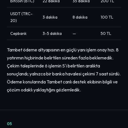
Bitcoin (BTC)
22 dakika
35 dakika
200 TL
USDT (TRC-
3 dakika
8 dakika
100 TL
20)
Cepbank
3-5 dakika
—
50 TL
Tambet ödeme altyapısının en güçlü yanı işlem onay hızı. 8
yatırımın hiçbirinde belirtilen süreden fazla beklemedik.
Çekim taleplerinde 6 işlemin 5'i belirtilen aralıkta
sonuçlandı; yalnızca bir banka havalesi çekimi 7 saat sürdü.
Ödeme konularında Tambet canlı destek ekibinin bilgili ve
çözüm odaklı yaklaştığını gözlemledik.
05