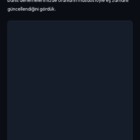
güncellendiğini gördük.