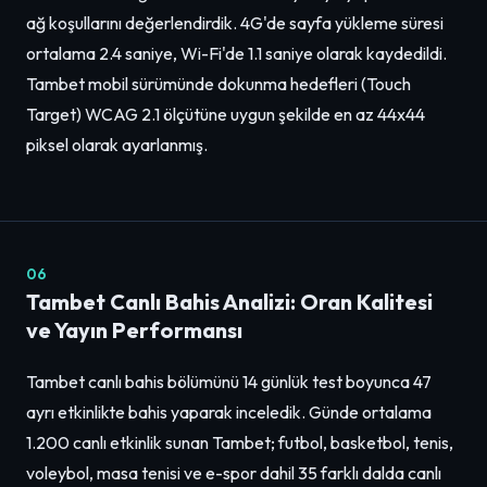
ağ koşullarını değerlendirdik. 4G'de sayfa yükleme süresi
ortalama 2.4 saniye, Wi-Fi'de 1.1 saniye olarak kaydedildi.
Tambet mobil sürümünde dokunma hedefleri (Touch
Target) WCAG 2.1 ölçütüne uygun şekilde en az 44x44
piksel olarak ayarlanmış.
06
Tambet Canlı Bahis Analizi: Oran Kalitesi
ve Yayın Performansı
Tambet canlı bahis bölümünü 14 günlük test boyunca 47
ayrı etkinlikte bahis yaparak inceledik. Günde ortalama
1.200 canlı etkinlik sunan Tambet; futbol, basketbol, tenis,
voleybol, masa tenisi ve e-spor dahil 35 farklı dalda canlı