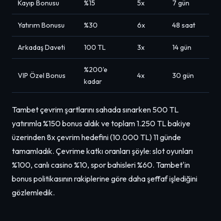
Kayıp Bonusu
%15
5x
7 gün
Yatırım Bonusu
%30
6x
48 saat
Arkadaş Daveti
100 TL
3x
14 gün
%200'e
VIP Özel Bonus
4x
30 gün
kadar
Tambet çevrim şartlarını sahada sınarken 500 TL
yatırımla %150 bonus aldık ve toplam 1.250 TL bakiye
üzerinden 8x çevrim hedefini (10.000 TL) 11 günde
tamamladık. Çevrime katkı oranları şöyle: slot oyunları
%100, canlı casino %10, spor bahisleri %60. Tambet'in
bonus politikasının rakiplerine göre daha şeffaf işlediğini
gözlemledik.