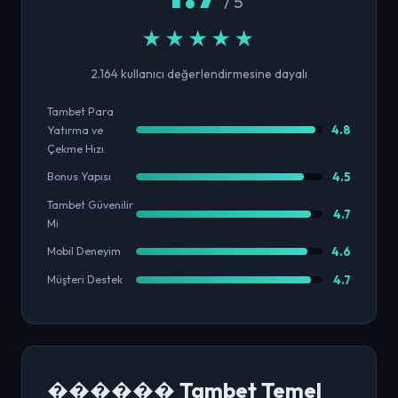
/ 5
★★★★★
2.164 kullanıcı değerlendirmesine dayalı
Tambet Para
4.8
Yatırma ve
Çekme Hızı
4.5
Bonus Yapısı
Tambet Güvenilir
4.7
Mi
4.6
Mobil Deneyim
4.7
Müşteri Destek
������ Tambet Temel