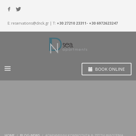
E:
reservations@dnck.gr
| T:
+30 27210 23311- +30 6972623247
BOOK ONLINE
HOME
BLOG-NEWS
ΑΠΑΡΆΜΙΛΛΗ ΚΟΜΨΌΤΗΤΑ & ΖΕΣΤΉ ΦΙΛΟΞΕΝΊΑ