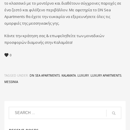
το κλασσικό με το μοντέρνο και διαθέτουν σύγχρονες παροχές σε
ένα ζεστό και φιλόξενο περιβάλλον. Με αφετηρία το DN Sea
Apartments θα έχετε την ευκαιρία να εξερευνήσετε όλες τις
ομορφιές της μεσσηνιακής γης.
Κάντε την κράτηση σας & επωφεληθείτε των μοναδικών
προσφορών διαμονής στην Καλαμάτα!
0
TAGGED UNDER:
DN SEA APARTMENTS
,
KALAMATA
,
LUXURY
,
LUXURY APARTMENTS
,
MESSINIA