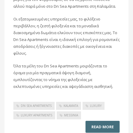
αλλού παρά μόνο στο Dn Sea Apartments στη Καλαμάτα.
Οι εξατομικευμένες υπηρεσίες μας, το φιλόξενο
περιβάλλον, η ζεστή φιλοξενία και τα μοναδικά
διακοσμημένα δωμάτια ελκύουν τους επισκέπτες μας. Το
Dn Sea Apartments είναι η ιδανική επιλογή για ρομαντικές
αποδράσεις ή ξέγνοιαστες διακοπές με οικογένεια και
φίλους.
Όλα τα μέλη του Dn Sea Apartments μοιράζονται το
όραμα για μία πραγματικά άψογη διαμονή,
εμπλουτίζοντας το νόημα της φιλοξενίας με
εκλεπτυσμένες υπηρεσίες και αψεγάδιαστη αισθητική.
DN SEA APARTMENTS
KALAMATA
LUXURY
LUXURY APARTMENTS
MESSINIA
READ MORE