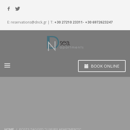
E:
reservations@dnck.gr
| T:
+30 27210 23311- +30 6972623247
BOOK ONLINE
HOME
POSTS TAGGED "LUXURY APARTMENTS"