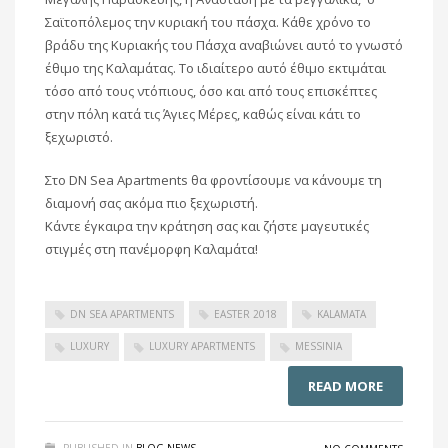
Σαϊτοπόλεμος την κυριακή του πάσχα. Κάθε χρόνο το
βράδυ της Κυριακής του Πάσχα αναβιώνει αυτό το γνωστό
έθιμο της Καλαμάτας. Το ιδιαίτερο αυτό έθιμο εκτιμάται
τόσο από τους ντόπιους, όσο και από τους επισκέπτες
στην πόλη κατά τις Άγιες Μέρες, καθώς είναι κάτι το
ξεχωριστό.
Στο DN Sea Apartments θα φροντίσουμε να κάνουμε τη
διαμονή σας ακόμα πιο ξεχωριστή.
Κάντε έγκαιρα την κράτηση σας και ζήστε μαγευτικές
στιγμές στη πανέμορφη Καλαμάτα!
DN SEA APARTMENTS
EASTER 2018
KALAMATA
LUXURY
LUXURY APARTMENTS
MESSINIA
READ MORE
PUBLISHED IN
BLOG-NEWS