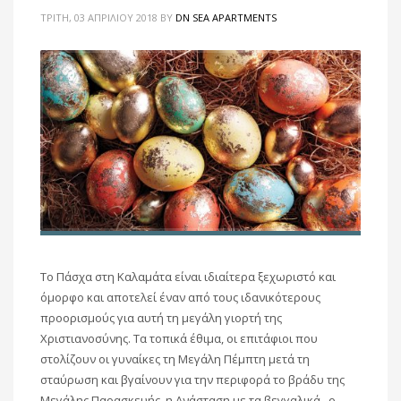
ΤΡΊΤΗ, 03 ΑΠΡΙΛΊΟΥ 2018
BY
DN SEA APARTMENTS
Το Πάσχα στη Καλαμάτα είναι ιδιαίτερα ξεχωριστό και
όμορφο και αποτελεί έναν από τους ιδανικότερους
προορισμούς για αυτή τη μεγάλη γιορτή της
Χριστιανοσύνης. Τα τοπικά έθιμα, οι επιτάφιοι που
στολίζουν οι γυναίκες τη Μεγάλη Πέμπτη μετά τη
σταύρωση και βγαίνουν για την περιφορά το βράδυ της
Μεγάλης Παρασκευής, η Ανάσταση με τα βεγγαλικά, ο