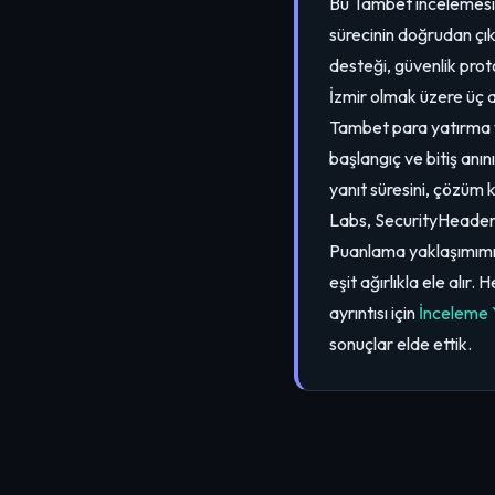
Bu Tambet incelemesi,
sürecinin doğrudan çık
desteği, güvenlik prot
İzmir olmak üzere üç 
Tambet para yatırma ve
başlangıç ve bitiş anın
yanıt süresini, çözüm 
Labs, SecurityHeaders
Puanlama yaklaşımımız
eşit ağırlıkla ele alır
ayrıntısı için
İnceleme
sonuçlar elde ettik.