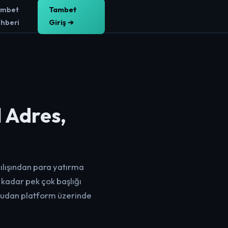
ambet
Tambet
hberi
Giriş ➔
 Adres,
çılışından para yatırma
kadar pek çok başlığı
ğrudan platform üzerinde