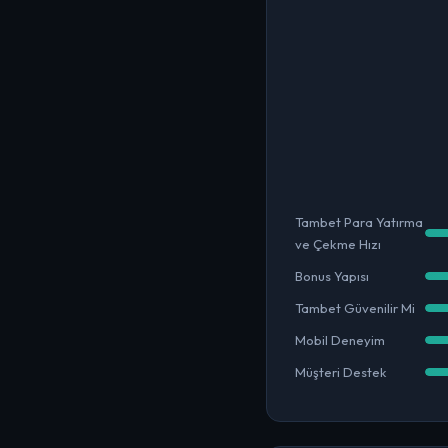
Tambet Para Yatırma
ve Çekme Hızı
Bonus Yapısı
Tambet Güvenilir Mi
Mobil Deneyim
Müşteri Destek