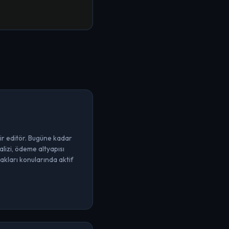
bir editör. Bugüne kadar
lizi, ödeme altyapısı
hakları konularında aktif