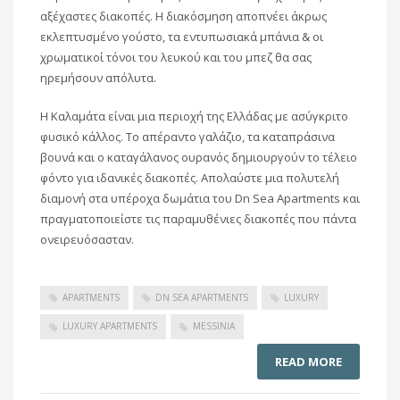
αξέχαστες διακοπές. Η διακόσμηση αποπνέει άκρως
εκλεπτυσμένο γούστο, τα εντυπωσιακά μπάνια & οι
χρωματικοί τόνοι του λευκού και του μπεζ θα σας
ηρεμήσουν απόλυτα.
Η Καλαμάτα είναι μια περιοχή της Ελλάδας με ασύγκριτο
φυσικό κάλλος. Το απέραντο γαλάζιο, τα καταπράσινα
βουνά και ο καταγάλανος ουρανός δημιουργούν το τέλειο
φόντο για ιδανικές διακοπές. Απολαύστε μια πολυτελή
διαμονή στα υπέροχα δωμάτια του Dn Sea Apartments και
πραγματοποιείστε τις παραμυθένιες διακοπές που πάντα
ονειρευόσασταν.
APARTMENTS
DN SEA APARTMENTS
LUXURY
LUXURY APARTMENTS
MESSINIA
READ MORE