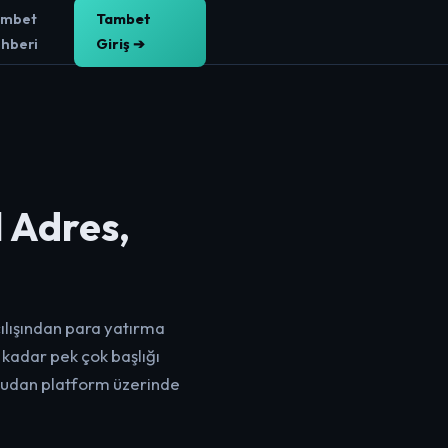
ambet
Tambet
hberi
Giriş ➔
 Adres,
çılışından para yatırma
kadar pek çok başlığı
ğrudan platform üzerinde