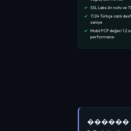
SSL Labs A+ notu ve T
7/24 Türkçe canlı dest
saniye
Mobil FCP değeri 1.2 sa
performansı
������ İncel