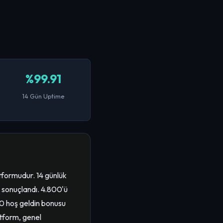
%99.91
14 Gün Uptime
tformudur. 14 günlük
 sonuçlandı. 4.800'ü
50 hoş geldin bonusu
atform, genel