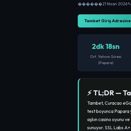
������
21 Nisan 2026
✎
Tambet Giriş Adresine
2dk 18sn
Ort. Yatırım Süresi
(Papara)
⚡ TL;DR — Ta
Tambet, Curacao eGami
test boyunca Papara y
aşkın casino oyunu ve
sunuyor. SSL Labs A+ n