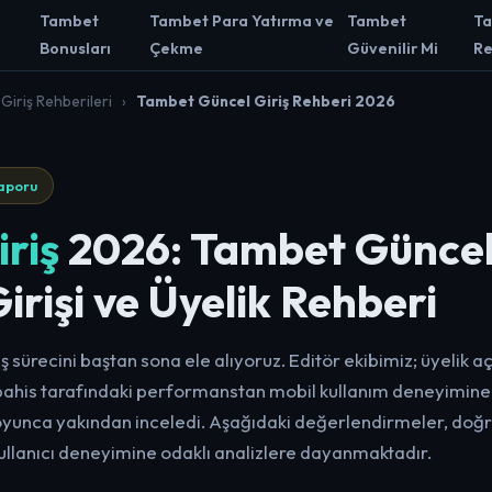
Tambet
Tambet Para Yatırma ve
Tambet
T
Bonusları
Çekme
Güvenilir Mi
Re
iriş Rehberileri
›
Tambet Güncel Giriş Rehberi 2026
Raporu
riş
2026: Tambet Güncel
Girişi ve Üyelik Rehberi
 sürecini baştan sona ele alıyoruz. Editör ekibimiz; üyelik a
 bahis tarafındaki performanstan mobil kullanım deneyimine 
 boyunca yakından inceledi. Aşağıdaki değerlendirmeler, do
ullanıcı deneyimine odaklı analizlere dayanmaktadır.