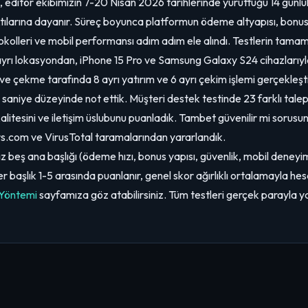
 editör ekibimizin 7-20 Nisan 2026 tarihlerinde yürüttüğü 14 günlü
tılarına dayanır. Süreç boyunca platformun ödeme altyapısı, bonus
okolleri ve mobil performansı adım adım ele alındı. Testlerin tamam
ayrı lokasyondan, iPhone 15 Pro ve Samsung Galaxy S24 cihazlarıyl
 çekme tarafında 8 ayrı yatırım ve 6 ayrı çekim işlemi gerçekleştir
ı saniye düzeyinde not ettik. Müşteri destek testinde 23 farklı talep 
kalitesini ve iletişim üslubunu puanladık. Tambet güvenilir mi sorus
.com ve VirusTotal taramalarından yararlandık.
 beş ana başlığı (ödeme hızı, bonus yapısı, güvenlik, mobil deneyi
. Her başlık 1-5 arasında puanlanır, genel skor ağırlıklı ortalamayla h
 Yöntemi
sayfamıza göz atabilirsiniz. Tüm testleri gerçek parayla 