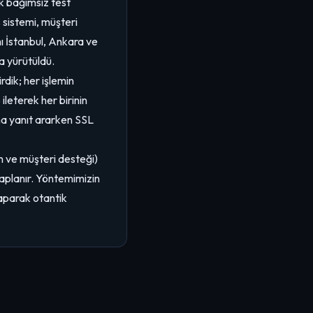
k bağımsız test
 sistemi, müşteri
ı İstanbul, Ankara ve
a yürütüldü.
dik; her işlemin
ileterek her birinin
una yanıt ararken SSL
m ve müşteri desteği)
esaplanır. Yöntemimizin
yaparak otantik