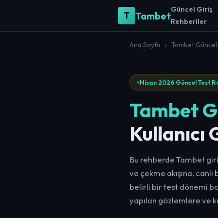
Güncel Giriş
Tambet
T
Rehberiler
Ana Sayfa
›
Tambet Güncel G
Nisan 2026 Güncel Test 
Tambet Gi
Kullanıcı 
Bu rehberde Tambet giriş
ve çekme akışına, canlı
belirli bir test dönemi
yapılan gözlemlere ve k